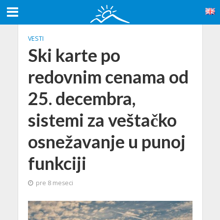
VESTI
Ski karte po
redovnim cenama od
25. decembra,
sistemi za veštačko
osnežavanje u punoj
funkciji
pre 8 meseci