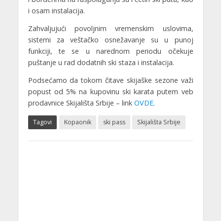
i osam instalacija.
Zahvaljujući povoljnim vremenskim uslovima,
sistemi za veštačko osnežavanje su u punoj
funkciji, te se u narednom periodu očekuje
puštanje u rad dodatnih ski staza i instalacija.
Podsećamo da tokom čitave skijaške sezone važi
popust od 5% na kupovinu ski karata putem veb
prodavnice Skijališta Srbije – link
OVDE
.
Tagovi
Kopaonik
ski pass
Skijališta Srbije