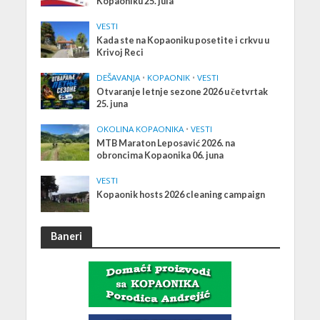
Kopaoniku 25. jula
VESTI
Kada ste na Kopaoniku posetite i crkvu u
Krivoj Reci
DEŠAVANJA
•
KOPAONIK
•
VESTI
Otvaranje letnje sezone 2026 u četvrtak
25. juna
OKOLINA KOPAONIKA
•
VESTI
MTB Maraton Leposavić 2026. na
obroncima Kopaonika 06. juna
VESTI
Kopaonik hosts 2026 cleaning campaign
Baneri