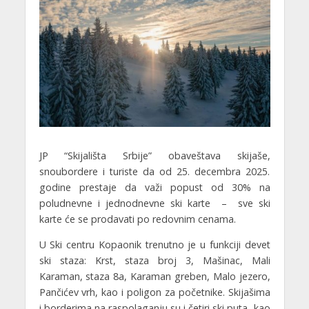
JP “Skijališta Srbije” obaveštava skijaše,
snoubordere i turiste da od 25. decembra 2025.
godine prestaje da važi popust od 30% na
poludnevne i jednodnevne ski karte – sve ski
karte će se prodavati po redovnim cenama.
U Ski centru Kopaonik trenutno je u funkciji devet
ski staza: Krst, staza broj 3, Mašinac, Mali
Karaman, staza 8a, Karaman greben, Malo jezero,
Pančićev vrh, kao i poligon za početnike. Skijašima
i borderima na raspolaganju su i četiri ski puta, kao