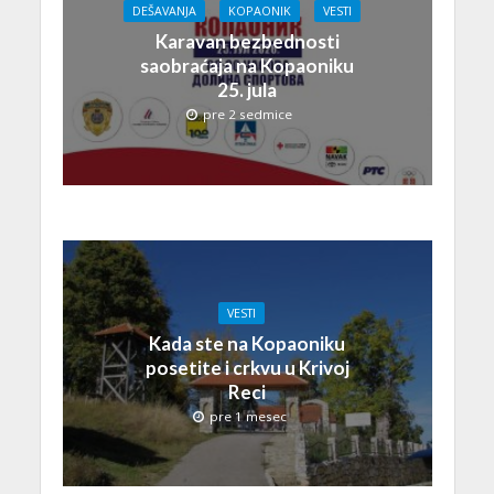
DEŠAVANJA
KOPAONIK
VESTI
Karavan bezbednosti
saobraćaja na Kopaoniku
25. jula
pre 2 sedmice
VESTI
Kada ste na Kopaoniku
posetite i crkvu u Krivoj
Reci
pre 1 mesec