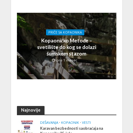
PRIČE SA KOPAONIKA
Kopaoničko Metođe –
svetilište do kog se dolazi
šumskom stazom
pre 1 mesec
Najnovije
DEŠAVANJA
•
KOPAONIK
•
VESTI
Karavan bezbednosti saobraćaja na