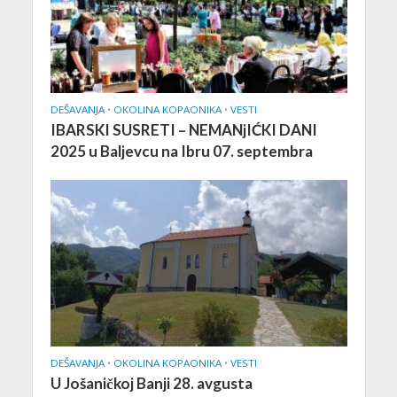
DEŠAVANJA
•
OKOLINA KOPAONIKA
•
VESTI
IBARSKI SUSRETI – NEMANjIĆKI DANI
2025 u Baljevcu na Ibru 07. septembra
DEŠAVANJA
•
OKOLINA KOPAONIKA
•
VESTI
U Jošaničkoj Banji 28. avgusta