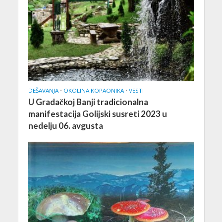
DEŠAVANJA
•
OKOLINA KOPAONIKA
•
VESTI
U Gradačkoj Banji tradicionalna
manifestacija Golijski susreti 2023 u
nedelju 06. avgusta