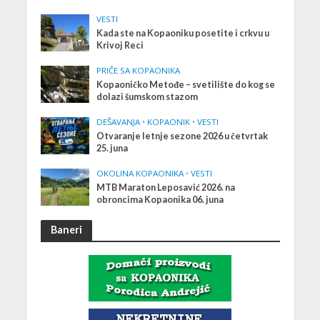
VESTI
Kada ste na Kopaoniku posetite i crkvu u
Krivoj Reci
PRIČE SA KOPAONIKA
Kopaoničko Metođe – svetilište do kog se
dolazi šumskom stazom
DEŠAVANJA
•
KOPAONIK
•
VESTI
Otvaranje letnje sezone 2026 u četvrtak
25. juna
OKOLINA KOPAONIKA
•
VESTI
MTB Maraton Leposavić 2026. na
obroncima Kopaonika 06. juna
Baneri