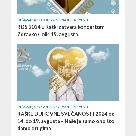
DEŠAVANJA
•
OKOLINA KOPAONIKA
•
VESTI
RDS 2024 u Raški zatvara koncertom
Zdravko Čolić 19. avgusta
DEŠAVANJA
•
OKOLINA KOPAONIKA
•
VESTI
RAŠKE DUHOVNE SVEČANOSTI 2024 od
14. do 19. avgusta – Naše je samo ono što
damo drugima