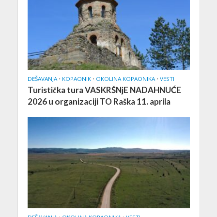
DEŠAVANJA
•
KOPAONIK
•
OKOLINA KOPAONIKA
•
VESTI
Turistička tura VASKRŠNjE NADAHNUĆE
2026 u organizaciji TO Raška 11. aprila