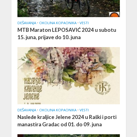
DEŠAVANJA
•
OKOLINA KOPAONIKA
•
VESTI
MTB Maraton LEPOSAVIĆ 2024 u subotu
15. juna, prijave do 10. juna
DEŠAVANJA
•
OKOLINA KOPAONIKA
•
VESTI
Nasleđe kraljice Jelene 2024 u Raški i porti
manastira Gradac od 01. do 09. juna