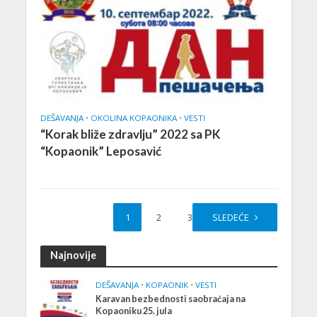
DEŠAVANJA
•
OKOLINA KOPAONIKA
•
VESTI
“Korak bliže zdravlju” 2022 sa PK
“Kopaonik” Leposavić
1
2
3
SLEDEĆE
Najnovije
DEŠAVANJA
•
KOPAONIK
•
VESTI
Karavan bezbednosti saobraćaja na
Kopaoniku 25. jula