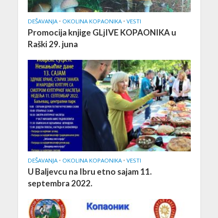
DEŠAVANJA
•
OKOLINA KOPAONIKA
•
VESTI
Promocija knjige GLjIVE KOPAONIKA u
Raški 29. juna
DEŠAVANJA
•
OKOLINA KOPAONIKA
•
VESTI
U Baljevcu na Ibru etno sajam 11.
septembra 2022.