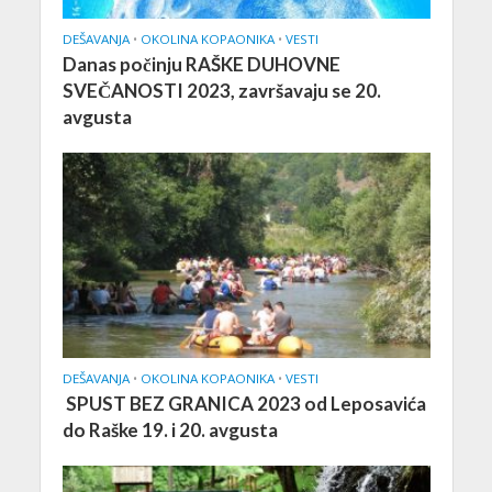
DEŠAVANJA
•
OKOLINA KOPAONIKA
•
VESTI
Danas počinju RAŠKE DUHOVNE
SVEČANOSTI 2023, završavaju se 20.
avgusta
DEŠAVANJA
•
OKOLINA KOPAONIKA
•
VESTI
SPUST BEZ GRANICA 2023 od Leposavića
do Raške 19. i 20. avgusta