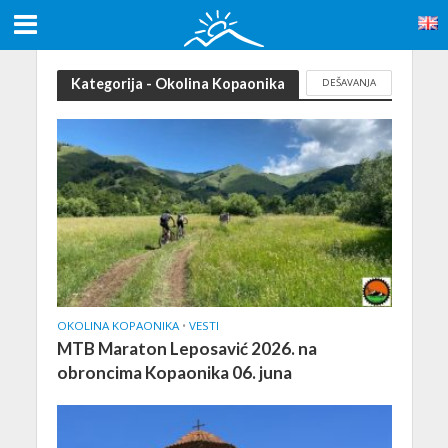
Kategorija - Okolina Kopaonika
DEŠAVANJA
OKOLINA KOPAONIKA
•
VESTI
MTB Maraton Leposavić 2026. na
obroncima Kopaonika 06. juna