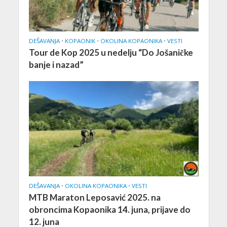
DEŠAVANJA
•
KOPAONIK
•
OKOLINA KOPAONIKA
•
VESTI
Tour de Kop 2025 u nedelju “Do Jošaničke
banje i nazad”
DEŠAVANJA
•
OKOLINA KOPAONIKA
•
VESTI
MTB Maraton Leposavić 2025. na
obroncima Kopaonika 14. juna, prijave do
12. juna