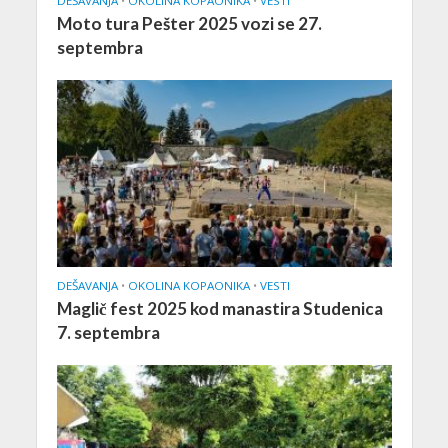
DEŠAVANJA
•
OKOLINA KOPAONIKA
•
VESTI
Moto tura Pešter 2025 vozi se 27.
septembra
DEŠAVANJA
•
OKOLINA KOPAONIKA
•
VESTI
Maglič fest 2025 kod manastira Studenica
7. septembra