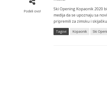
Ski Opening Kopaonik 2020 bić
Podeli ovo!
medija da se upoznaju sa novit
pripremili za zimsku i skijaš
Tagovi
Kopaonik
Ski Open