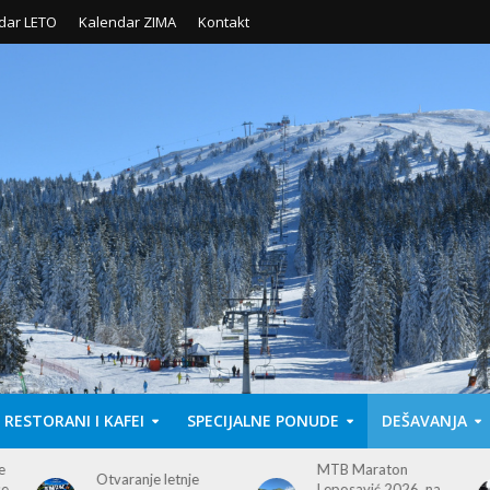
dar LETO
Kalendar ZIMA
Kontakt
RESTORANI I KAFEI
SPECIJALNE PONUDE
DEŠAVANJA
MTB Maraton
Leposavić 2026. na
Kopaonik hosts 2026