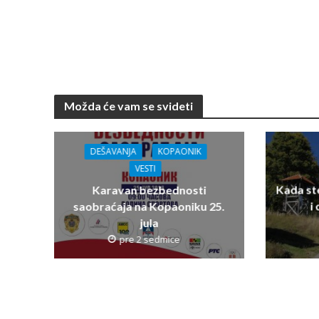
Možda će vam se svideti
DEŠAVANJA
KOPAONIK
VESTI
Kada st
Karavan bezbednosti
i
saobraćaja na Kopaoniku 25.
jula
pre 2 sedmice