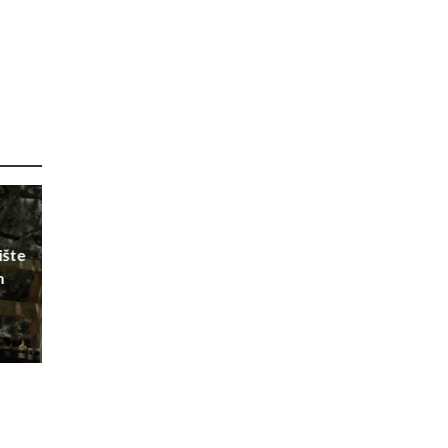
ište
m