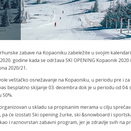
a vrhunske zabave na Kopaoniku zabeležite u svojim kalenda
 2020. godine kada se održava SKI OPENING Kopaonik 2020 
zona 2020/21
.
vole veštačko osnežavanje na Kopaoniku, u
periodu pre i za
vas besplatno skijanje 03. decembra dok je u periodu od 04. 
u 50%.
 organizovan u skladu sa propisanim merama u cilju sprečav
, pa će izostati Ski opening žurke, ski &snowboard i sportsk
 kao i raznovrstan zabavni program, jer je zdravlje svih na 