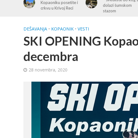
osetite i
sezone 2026 u
dolazi šumskom
oj Reci
četvrtak 25. juna
stazom
DEŠAVANJA
•
KOPAONIK
•
VESTI
SKI OPENING Kopaoni
decembra
28 novembra, 2020