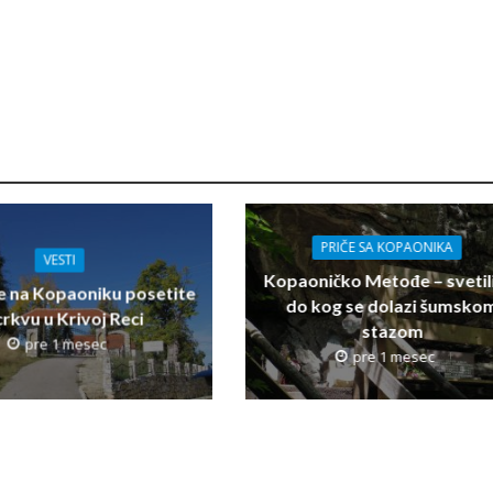
PRIČE SA KOPAONIKA
VESTI
Kopaoničko Metođe – svetil
e na Kopaoniku posetite
do kog se dolazi šumsko
 crkvu u Krivoj Reci
stazom
pre 1 mesec
pre 1 mesec