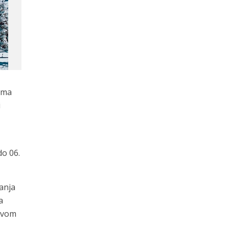
rima
i
do 06.
anja
a
prvom