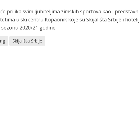
e prilika svim ljubiteljima zimskih sportova kao i predstavn
etima u ski centru Kopaonik koje su Skijališta Srbije i hoteli
ku sezonu 2020/21 godine.
ing
Skijališta Srbije