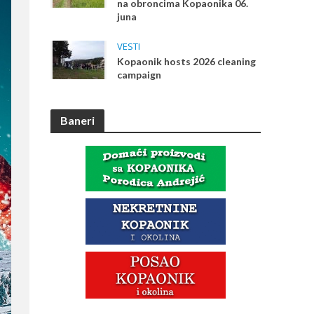
na obroncima Kopaonika 06.
juna
VESTI
Kopaonik hosts 2026 cleaning
campaign
Baneri