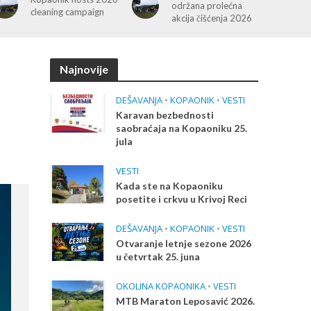
održana prolećna
Kopaoniku
akcija čišćenja 2026
Najnovije
DEŠAVANJA
•
KOPAONIK
•
VESTI
Karavan bezbednosti
saobraćaja na Kopaoniku 25.
jula
VESTI
Kada ste na Kopaoniku
posetite i crkvu u Krivoj Reci
DEŠAVANJA
•
KOPAONIK
•
VESTI
Otvaranje letnje sezone 2026
u četvrtak 25. juna
OKOLINA KOPAONIKA
•
VESTI
MTB Maraton Leposavić 2026.