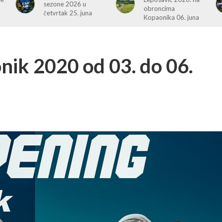
obroncima
cleaning campaign
Kopaonika 06. juna
k 2020 od 03. do 06.