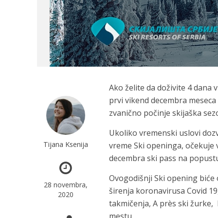
Ako želite da doživite 4 dan
prvi vikend decembra meseca
zvanično počinje skijaška se
Ukoliko vremenski uslovi doz
Tijana Ksenija
vreme Ski openinga,
očekuje 
decembra ski pass na popust
Ovogodišnji Ski opening biće
28 novembra,
širenja koronavirusa Covid 19
2020
takmičenja, A près ski žurke,
mestu.