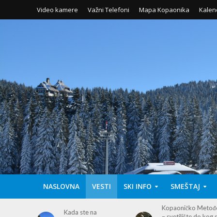
Video kamere
Važni Telefoni
Mapa Kopaonika
Kalen
NASLOVNA
VESTI
SKI INFO
SMEŠTAJ
Kopaoničko Metođe
Otvaranje letnje
– svetilište do kog se