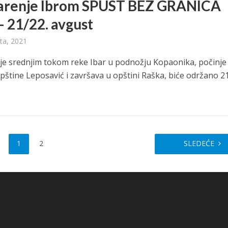
arenje Ibrom SPUST BEZ GRANICA
– 21/22. avgust
ta, 2021
je srednjim tokom reke Ibar u podnožju Kopaonika, počinje
 opštine Leposavić i završava u opštini Raška, biće održano 21.
1
2
SLEDEĆE