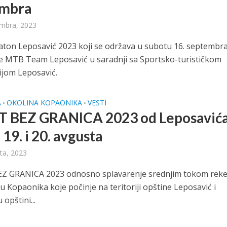
embra
mbra, 2023
on Leposavić 2023 koji se održava u subotu 16. septembr
e MTB Team Leposavić u saradnji sa Sportsko-turističkom
ijom Leposavić.
A
OKOLINA KOPAONIKA
VESTI
•
•
 BEZ GRANICA 2023 od Leposavića
19. i 20. avgusta
ta, 2023
Z GRANICA 2023 odnosno splavarenje srednjim tokom reke
 Kopaonika koje počinje na teritoriji opštine Leposavić i
 opštini...