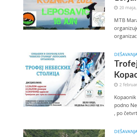
20 maja,
MTB Marat
organizuj
organizaci
DEŠAVANJ
Trofe
Kopao
2 februa
Kopaonik 
podno Neb
, po četvrti
DEŠAVANJ