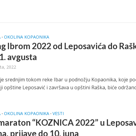
A
OKOLINA KOPAONIKA
•
ng Ibrom 2022 od Leposavića do Raš
21. avgusta
ta, 2022
je srednjim tokom reke Ibar u podnožju Kopaonika, koje po
iji opštine Leposavić i završava u opštini Raška, biće održano
A
OKOLINA KOPAONIKA
VESTI
•
•
araton “KOZNICA 2022” u Leposav
na, prijave do 10. juna