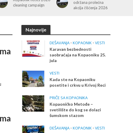
održana prolećna
Kopaoniku
akcija čišćenja 2026
Najnovije
DEŠAVANJA
•
KOPAONIK
•
VESTI
ima
Karavan bezbednosti
saobraćaja na Kopaoniku 25.
jula
VESTI
Kada ste na Kopaoniku
u
posetite i crkvu u Krivoj Reci
PRIČE SA KOPAONIKA
Kopaoničko Metođe –
svetilište do kog se dolazi
šumskom stazom
ima
DEŠAVANJA
•
KOPAONIK
•
VESTI