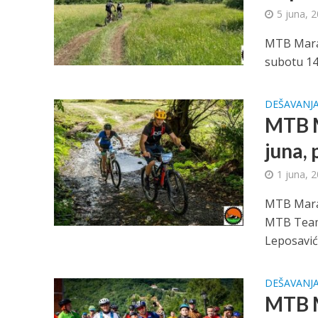
5 juna, 
MTB Mara
subotu 14
DEŠAVANJ
MTB M
juna, 
1 juna, 
MTB Marat
MTB Team 
Leposavić
DEŠAVANJ
MTB M