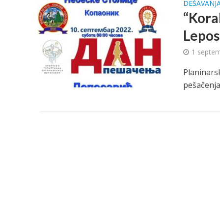
DEŠAVANJ
“Kora
Lepos
1 septem
Planinars
pešačenja 