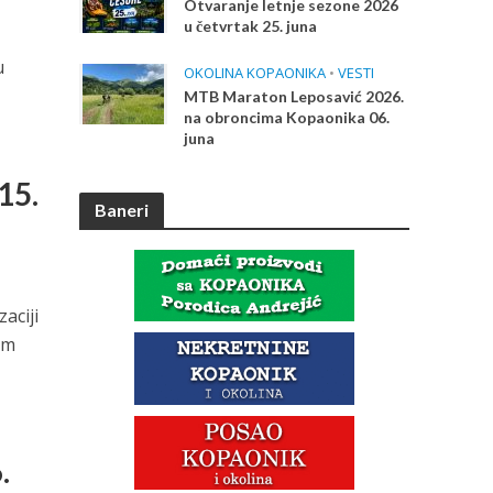
Otvaranje letnje sezone 2026
u četvrtak 25. juna
u
OKOLINA KOPAONIKA
•
VESTI
MTB Maraton Leposavić 2026.
na obroncima Kopaonika 06.
juna
15.
Baneri
aciji
om
.