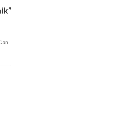
nik”
 Dan