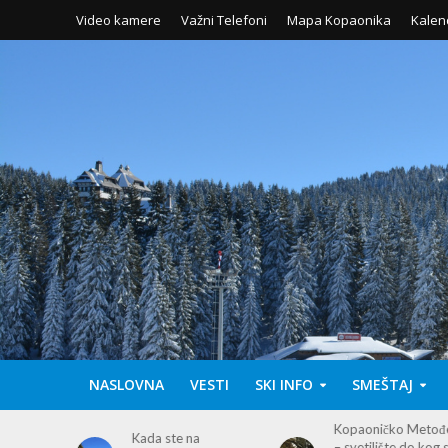
Video kamere
Važni Telefoni
Mapa Kopaonika
Kalen
NASLOVNA
VESTI
SKI INFO
SMEŠTAJ
Kopaoničko Metođe
Otvaranje letnje
– svetilište do kog se