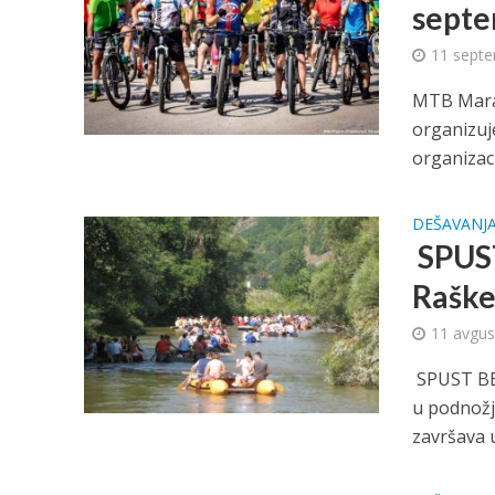
sept
11 septe
MTB Marat
organizuj
organizac
DEŠAVANJ
SPUST
Raške 
11 avgus
SPUST BE
u podnožju
završava u