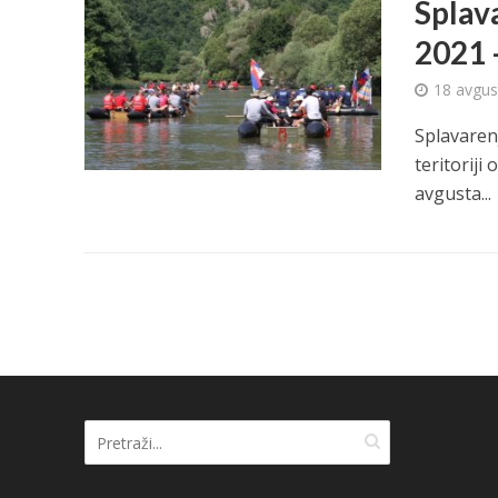
Splav
2021 
18 avgus
Splavaren
teritoriji
avgusta...