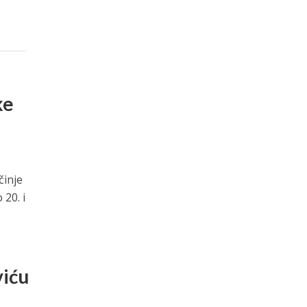
ke
činje
 20. i
iću