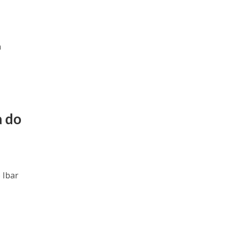
a
 do
 Ibar