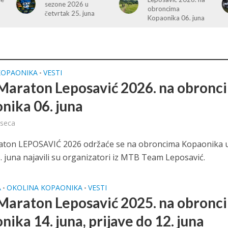
obroncima
cleaning campaign
Kopaonika 06. juna
KOPAONIKA
VESTI
•
araton Leposavić 2026. na obronc
nika 06. juna
eseca
ton LEPOSAVIĆ 2026 održaće se na obroncima Kopaonika 
. juna najavili su organizatori iz MTB Team Leposavić.
A
OKOLINA KOPAONIKA
VESTI
•
•
araton Leposavić 2025. na obronc
ika 14. juna, prijave do 12. juna