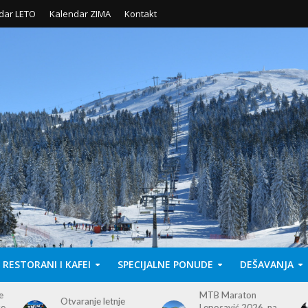
dar LETO
Kalendar ZIMA
Kontakt
RESTORANI I KAFEI
SPECIJALNE PONUDE
DEŠAVANJA
MTB Maraton
Leposavić 2026. na
Kopaonik hosts 2026