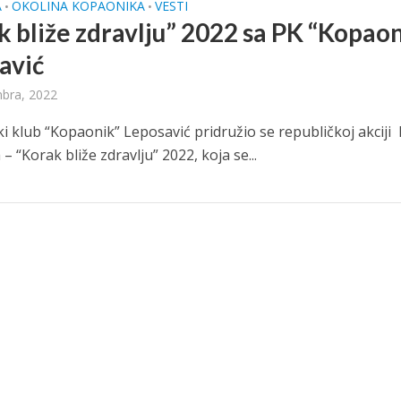
A
OKOLINA KOPAONIKA
VESTI
•
•
k bliže zdravlju” 2022 sa PK “Kopao
avić
bra, 2022
ki klub “Kopaonik” Leposavić pridružio se republičkoj akciji
– “Korak bliže zdravlju” 2022, koja se...