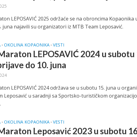
2025
ton LEPOSAVIĆ 2025 održaće se na obroncima Kopaonika 
. juna najavili su organizatori iz MTB Team Leposavić.
A
OKOLINA KOPAONIKA
VESTI
•
•
araton LEPOSAVIĆ 2024 u subotu 
prijave do 10. juna
2024
on LEPOSAVIĆ 2024 održava se u subotu 15. juna u organiz
Leposavić u saradnji sa Sportsko-turističkom organizacij
.
A
OKOLINA KOPAONIKA
VESTI
•
•
araton Leposavić 2023 u subotu 16