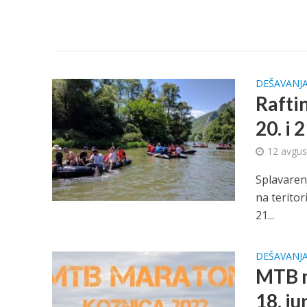
DEŠAVANJ
Rafti
20. i 
12 avgus
Splavaren
na teritor
21...
DEŠAVANJ
MTB m
18. ju