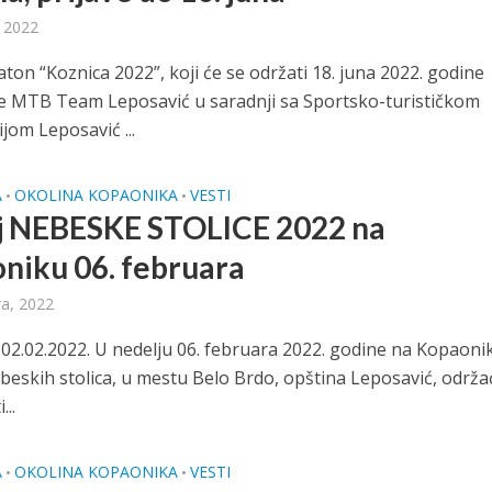
 2022
on “Koznica 2022”, koji će se održati 18. juna 2022. godine
e MTB Team Leposavić u saradnji sa Sportsko-turističkom
jom Leposavić ...
A
OKOLINA KOPAONIKA
VESTI
•
•
j NEBESKE STOLICE 2022 na
niku 06. februara
ra, 2022
02.02.2022. U nedelju 06. februara 2022. godine na Kopaoni
eskih stolica, u mestu Belo Brdo, opština Leposavić, održa
...
A
OKOLINA KOPAONIKA
VESTI
•
•