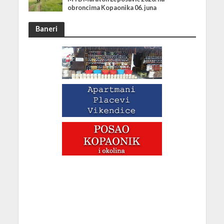
obroncima Kopaonika 06. juna
Baneri