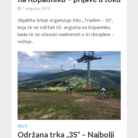
1 avgusta, 2019
Skijališta Srbije organizuju trku „Triatlon – 3S“,
koja će se održati 03. avgusta na Kopaoniku,
kada će se učesnici nadmetati u tri discipline –
vožnja...
VESTI
Održana trka „3S“ – Najbolji