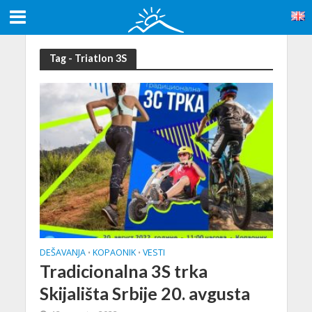
Tag - Triatlon 3S
DEŠAVANJA
KOPAONIK
VESTI
•
•
Tradicionalna 3S trka
Skijališta Srbije 20. avgusta