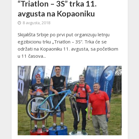
“Triatlon – 3S” trka 11.
avgusta na Kopaoniku
8 avgusta, 2018
Skijališta Srbije po prvi put organizuju letnju
egzibicionu trku „Triatlon – 3S“. Trka će se
održati na Kopaoniku 11. avgusta, sa početkom
u 11 časova...