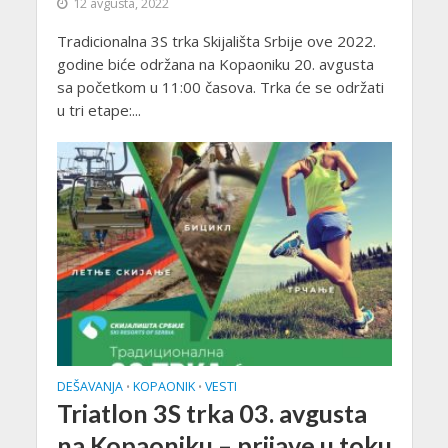
12 avgusta, 2022
Tradicionalna 3S trka Skijališta Srbije ove 2022.
godine biće održana na Kopaoniku 20. avgusta
sa početkom u 11:00 časova. Trka će se održati
u tri etape:...
DEŠAVANJA
KOPAONIK
VESTI
•
•
Triatlon 3S trka 03. avgusta
na Kopaoniku – prijave u toku