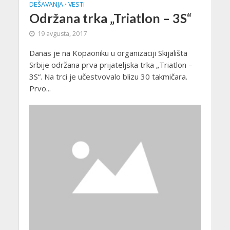
DEŠAVANJA
VESTI
•
Održana trka „Triatlon – 3S“
19 avgusta, 2017
Danas je na Kopaoniku u organizaciji Skijališta
Srbije održana prva prijateljska trka „Triatlon –
3S“. Na trci je učestvovalo blizu 30 takmičara.
Prvo...