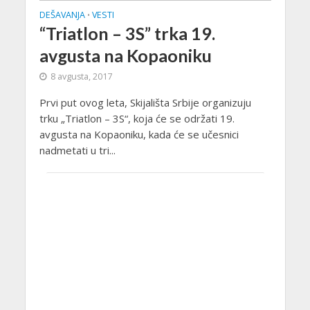
DEŠAVANJA
VESTI
•
“Triatlon – 3S” trka 19.
avgusta na Kopaoniku
8 avgusta, 2017
Prvi put ovog leta, Skijališta Srbije organizuju
trku „Triatlon – 3S“, koja će se održati 19.
avgusta na Kopaoniku, kada će se učesnici
nadmetati u tri...