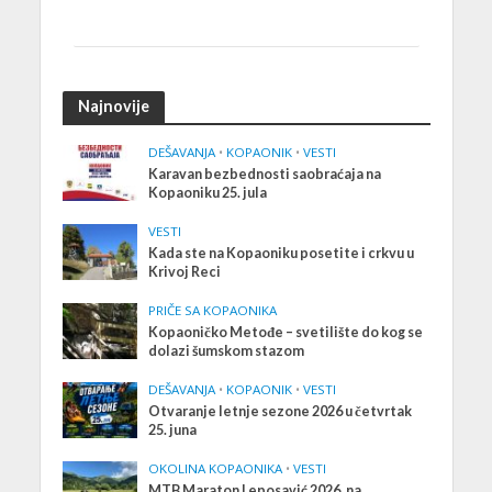
Najnovije
DEŠAVANJA
•
KOPAONIK
•
VESTI
Karavan bezbednosti saobraćaja na
Kopaoniku 25. jula
VESTI
Kada ste na Kopaoniku posetite i crkvu u
Krivoj Reci
PRIČE SA KOPAONIKA
Kopaoničko Metođe – svetilište do kog se
dolazi šumskom stazom
DEŠAVANJA
•
KOPAONIK
•
VESTI
Otvaranje letnje sezone 2026 u četvrtak
25. juna
OKOLINA KOPAONIKA
•
VESTI
MTB Maraton Leposavić 2026. na