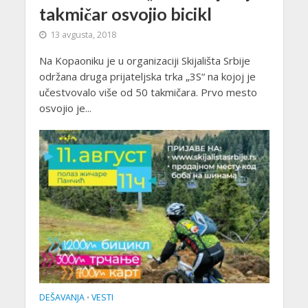
takmičar osvojio bicikl
13 avgusta, 2018
Na Kopaoniku je u organizaciji Skijališta Srbije
održana druga prijateljska trka „3S“ na kojoj je
učestvovalo više od 50 takmičara. Prvo mesto
osvojio je...
DEŠAVANJA
VESTI
•