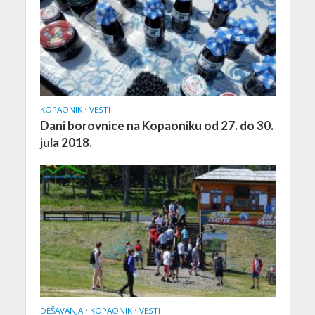
KOPAONIK
•
VESTI
Dani borovnice na Kopaoniku od 27. do 30.
jula 2018.
DEŠAVANJA
•
KOPAONIK
•
VESTI