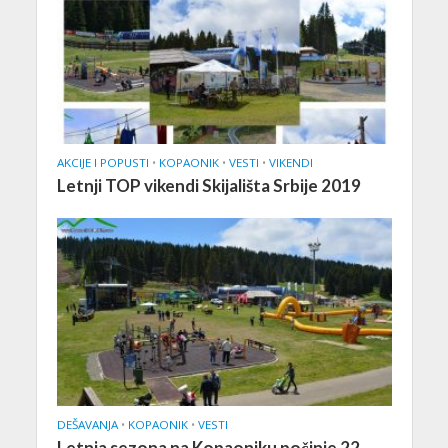
AKCIJE I POPUSTI
•
KOPAONIK
•
VESTI
•
VIKENDI
Letnji TOP vikendi Skijališta Srbije 2019
DEŠAVANJA
•
KOPAONIK
•
VESTI
Letnja sezona na Kopaoniku počinje 22.