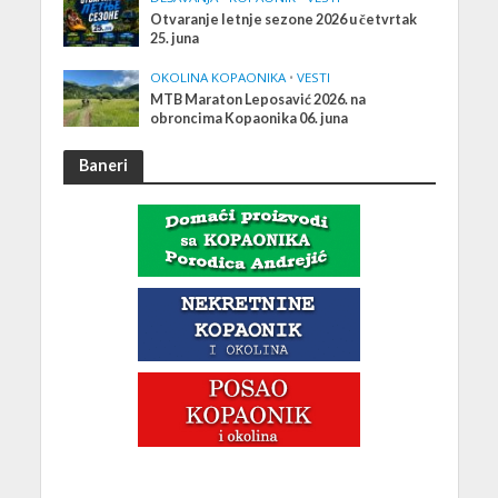
Otvaranje letnje sezone 2026 u četvrtak
25. juna
OKOLINA KOPAONIKA
•
VESTI
MTB Maraton Leposavić 2026. na
obroncima Kopaonika 06. juna
Baneri