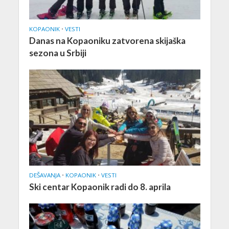
KOPAONIK
•
VESTI
Danas na Kopaoniku zatvorena skijaška
sezona u Srbiji
DEŠAVANJA
•
KOPAONIK
•
VESTI
Ski centar Kopaonik radi do 8. aprila