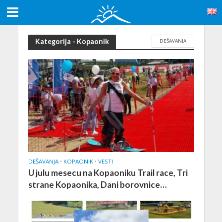
Kategorija - Kopaonik
DEŠAVANJA
DEŠAVANJA
•
KOPAONIK
•
VESTI
U julu mesecu na Kopaoniku Trail race, Tri
strane Kopaonika, Dani borovnice…