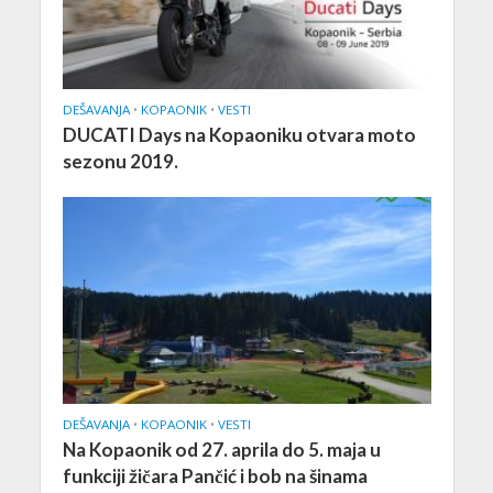
DEŠAVANJA
•
KOPAONIK
•
VESTI
DUCATI Days na Kopaoniku otvara moto
sezonu 2019.
DEŠAVANJA
•
KOPAONIK
•
VESTI
Na Kopaonik od 27. aprila do 5. maja u
funkciji žičara Pančić i bob na šinama