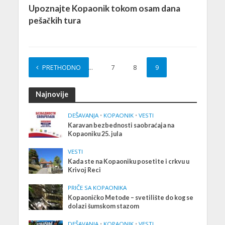
Upoznajte Kopaonik tokom osam dana
pešačkih tura
PRETHODNO
1
…
7
8
9
Najnovije
DEŠAVANJA
•
KOPAONIK
•
VESTI
Karavan bezbednosti saobraćaja na
Kopaoniku 25. jula
VESTI
Kada ste na Kopaoniku posetite i crkvu u
Krivoj Reci
PRIČE SA KOPAONIKA
Kopaoničko Metođe – svetilište do kog se
dolazi šumskom stazom
DEŠAVANJA
•
KOPAONIK
•
VESTI