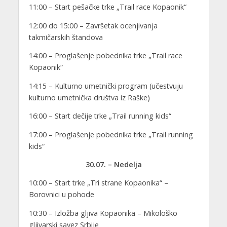
11:00 – Start pešačke trke „Trail race Kopaonik“
12:00 do 15:00 – Završetak ocenjivanja
takmičarskih štandova
14:00 – Proglašenje pobednika trke „Trail race
Kopaonik“
14:15 – Kulturno umetnički program (učestvuju
kulturno umetnička društva iz Raške)
16:00 – Start dečije trke „Trail running kids“
17:00 – Proglašenje pobednika trke „Trail running
kids“
30.07. – Nedelja
10:00 – Start trke „Tri strane Kopaonika“ –
Borovnici u pohode
10:30 – Izložba gljiva Kopaonika – Mikološko
gljivarski savez Srbije