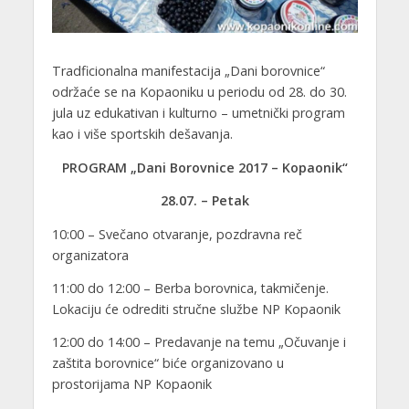
Tradficionalna manifestacija „Dani borovnice“
održaće se na Kopaoniku u periodu od 28. do 30.
jula uz edukativan i kulturno – umetnički program
kao i više sportskih dešavanja.
PROGRAM „Dani Borovnice 2017 – Kopaonik“
28.07. – Petak
10:00 – Svečano otvaranje, pozdravna reč
organizatora
11:00 do 12:00 – Berba borovnica, takmičenje.
Lokaciju će odrediti stručne službe NP Kopaonik
12:00 do 14:00 – Predavanje na temu „Očuvanje i
zaštita borovnice“ biće organizovano u
prostorijama NP Kopaonik