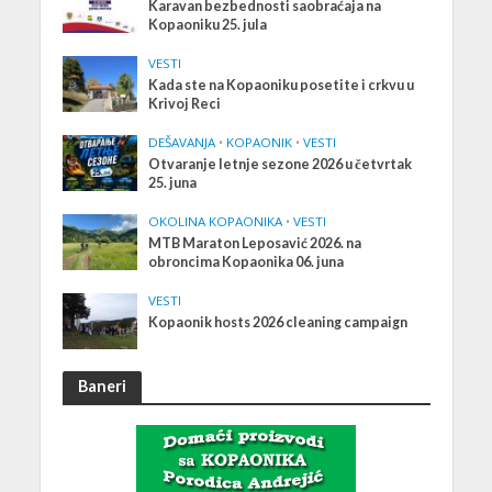
Karavan bezbednosti saobraćaja na
Kopaoniku 25. jula
VESTI
Kada ste na Kopaoniku posetite i crkvu u
Krivoj Reci
DEŠAVANJA
•
KOPAONIK
•
VESTI
Otvaranje letnje sezone 2026 u četvrtak
25. juna
OKOLINA KOPAONIKA
•
VESTI
MTB Maraton Leposavić 2026. na
obroncima Kopaonika 06. juna
VESTI
Kopaonik hosts 2026 cleaning campaign
Baneri