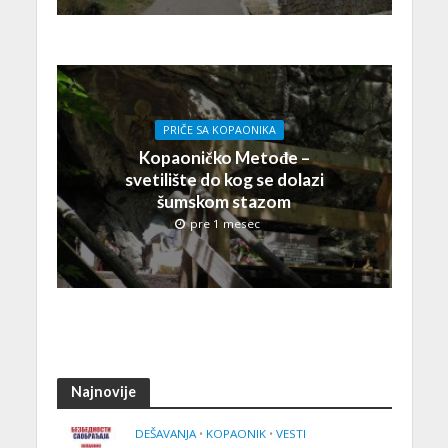
PRIČE SA KOPAONIKA
Kopaoničko Metođe –
svetilište do kog se dolazi
šumskom stazom
pre 1 mesec
Najnovije
DEŠAVANJA
•
KOPAONIK
•
VESTI