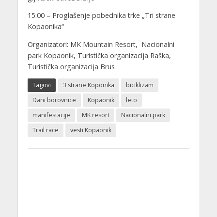
15:00 – Proglašenje pobednika trke „Tri strane
Kopaonika“
Organizatori: MK Mountain Resort, Nacionalni
park Kopaonik, Turistička organizacija Raška,
Turistička organizacija Brus
Tagovi
3 strane Koponika
biciklizam
Dani borovnice
Kopaonik
leto
manifestacije
MK resort
Nacionalni park
Trail race
vesti Kopaonik