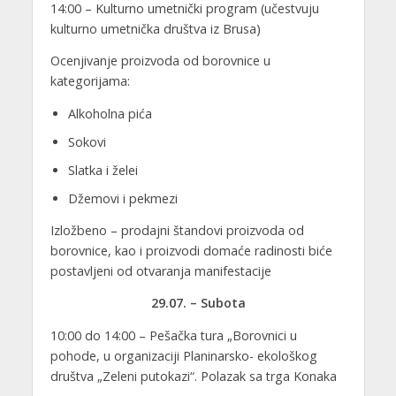
14:00 – Kulturno umetnički program (učestvuju
kulturno umetnička društva iz Brusa)
Ocenjivanje proizvoda od borovnice u
kategorijama:
Alkoholna pića
Sokovi
Slatka i želei
Džemovi i pekmezi
Izložbeno – prodajni štandovi proizvoda od
borovnice, kao i proizvodi domaće radinosti biće
postavljeni od otvaranja manifestacije
29.07. – Subota
10:00 do 14:00 – Pešačka tura „Borovnici u
pohode, u organizaciji Planinarsko- ekološkog
društva „Zeleni putokazi“. Polazak sa trga Konaka