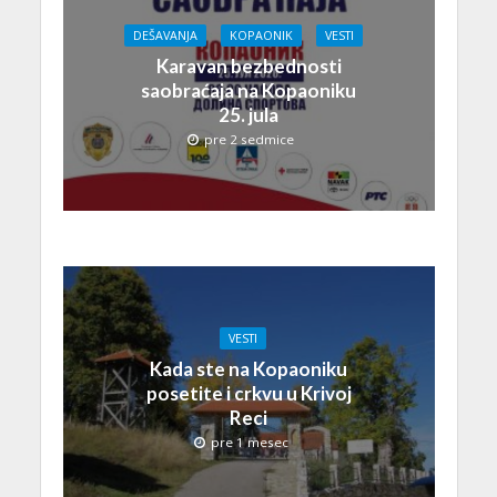
DEŠAVANJA
KOPAONIK
VESTI
Karavan bezbednosti
saobraćaja na Kopaoniku
25. jula
pre 2 sedmice
VESTI
Kada ste na Kopaoniku
posetite i crkvu u Krivoj
Reci
pre 1 mesec