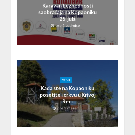
Karavan bezbednosti
saobraćaja na Kopaoniku
25. jula
pre 2 sedmice
VESTI
Kada ste na Kopaoniku
posetite i crkvu u Krivoj
Reci
pre 1 mesec