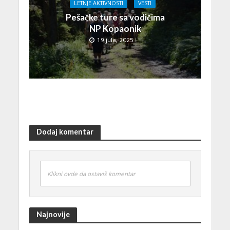
LETNJE AKTIVNOSTI
VESTI
Pešačke ture sa vodičima
NP Kopaonik
19 jula, 2025
Dodaj komentar
Klikni ovde da ostaviš komentar
Najnovije