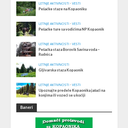
LETNJE AKTIVNOSTI
•
VESTI
Pešačke staze na Kopaoniku
LETNJE AKTIVNOSTI
•
VESTI
Pešačke ture sa vodičima NP Kopaonik
LETNJE AKTIVNOSTI
•
VESTI
Pešačka staza Borovik Savina voda –
Rudnica
LETNJE AKTIVNOSTI
Gljivarska staza Kopaonik
LETNJE AKTIVNOSTI
•
VESTI
Upoznajte predele Kopaonika jašući na
konjima ili vozeći se u kočiji
Baneri