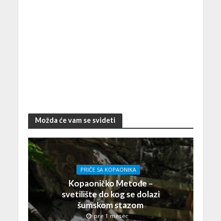
Možda će vam se svideti
PRIČE SA KOPAONIKA
Kopaoničko Metođe –
svetilište do kog se dolazi
šumskom stazom
pre 1 mesec