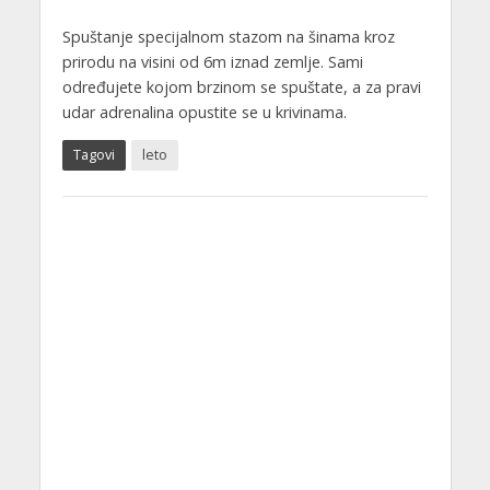
Spuštanje specijalnom stazom na šinama kroz
prirodu na visini od 6m iznad zemlje. Sami
određujete kojom brzinom se spuštate, a za pravi
udar adrenalina opustite se u krivinama.
Tagovi
leto