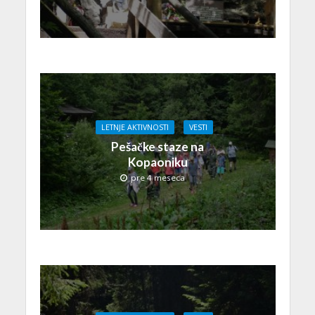
LETNJE AKTIVNOSTI
VESTI
Pešačke staze na
Kopaoniku
pre 4 meseca