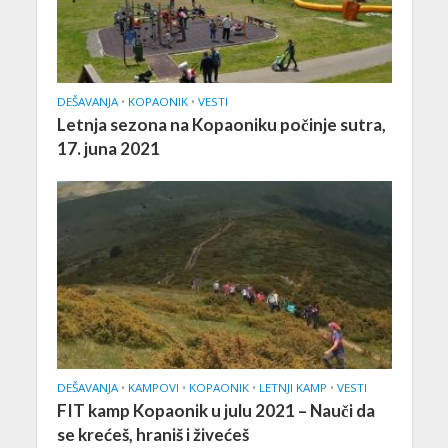
DEŠAVANJA
•
KOPAONIK
•
VESTI
Letnja sezona na Kopaoniku počinje sutra,
17. juna 2021
DEŠAVANJA
•
KAMPOVI
•
KOPAONIK
•
LETNJI KAMP
•
VESTI
FIT kamp Kopaonik u julu 2021 – Nauči da
se krećeš, hraniš i živećeš