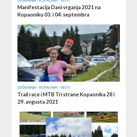
DEŠAVANJA
•
KOPAONIK
•
VESTI
Manifestacija Dani vrganja 2021 na
Kopaoniku 03. i 04. septembra
DEŠAVANJA
•
KOPAONIK
•
VESTI
Trail race i MTB Tri strane Kopaonika 28 i
29. avgusta 2021