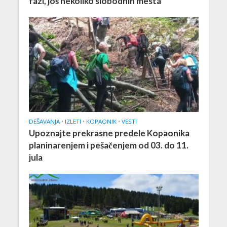
fazi, još nekoliko slobodnih mesta
DEŠAVANJA
•
IZLETI
•
KOPAONIK
•
VESTI
Upoznajte prekrasne predele Kopaonika
planinarenjem i pešačenjem od 03. do 11.
jula