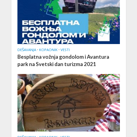
DEŠAVANJA
•
KOPAONIK
•
VESTI
Besplatna vožnja gondolom i Avantura
park na Svetski dan turizma 2021