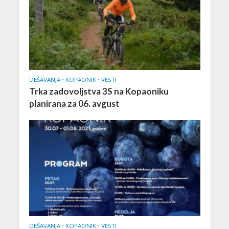
DEŠAVANJA
•
KOPAONIK
•
VESTI
Trka zadovoljstva 3S na Kopaoniku
planirana za 06. avgust
DEŠAVANJA
•
KOPAONIK
•
VESTI