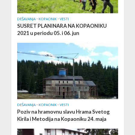
DEŠAVANJA
•
KOPAONIK
•
VESTI
SUSRET PLANINARA NA KOPAONIKU
2021 u periodu 05. i 06. jun
DEŠAVANJA
•
KOPAONIK
•
VESTI
Poziv na hramovnu slavu Hrama Svetog
Kirila i Metodija na Kopaoniku 24. maja