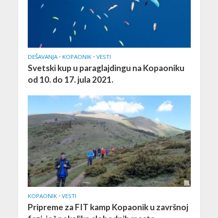
DEŠAVANJA
•
KOPAONIK
•
VESTI
Svetski kup u paraglajdingu na Kopaoniku
od 10. do 17. jula 2021.
KOPAONIK
•
VESTI
Pripreme za FIT kamp Kopaonik u završnoj