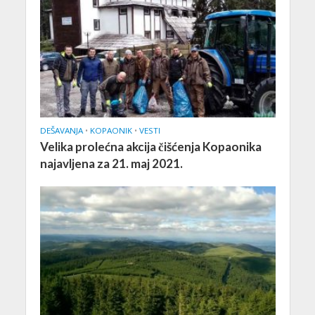
DEŠAVANJA
•
KOPAONIK
•
VESTI
Velika prolećna akcija čišćenja Kopaonika
najavljena za 21. maj 2021.