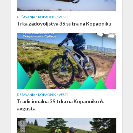
DEŠAVANJA
•
KOPAONIK
•
VESTI
Trka zadovoljstva 3S sutra na Kopaoniku
DEŠAVANJA
•
KOPAONIK
•
VESTI
Tradicionalna 3S trka na Kopaoniku 6.
avgusta