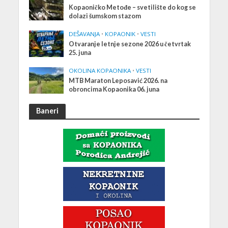
Kopaoničko Metođe – svetilište do kog se
dolazi šumskom stazom
DEŠAVANJA
•
KOPAONIK
•
VESTI
Otvaranje letnje sezone 2026 u četvrtak
25. juna
OKOLINA KOPAONIKA
•
VESTI
MTB Maraton Leposavić 2026. na
obroncima Kopaonika 06. juna
Baneri